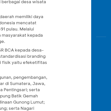
 berbagai desa wisata
daerah memiliki daya
ndonesia mencatat
91 pulau. Melalui
n masyarakat kepada
ge.
CSR BCA kepada desa-
tandardisasi branding
isik yaitu efeketifitas
ngunan, pengembangan,
bar di Sumatera, Jawa,
a Pentingsari; serta
mpung Batik Gemah
 Binaan Gunong Lumut;
ng; serta Nagari