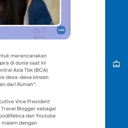
 untuk merencanakan
a di dunia saat ini
entral Asia Tbk (BCA)
ke desa-desa binaan
ran dari Rumah”
.
utive Vice President
 Travel Blogger sebagai
goodlifebca dan Youtube
a 8 malam dengan