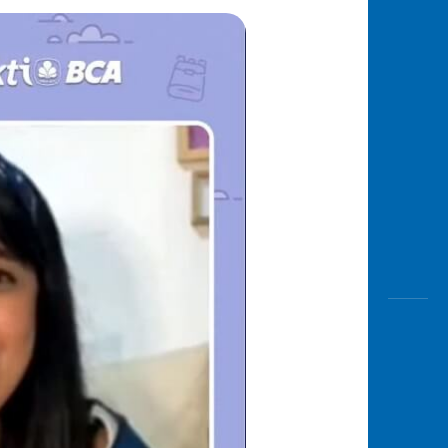
Awas
Modus
Buka
Rekeni
Tahapa
Edukati