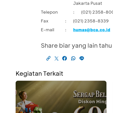
Jakarta Pusat
Telepon
:
(021) 2358-80
Fax
:
(021) 2358-8339
E-mail
:
humas@bca.co.id
Share biar yang lain tahu
Kegiatan Terkait