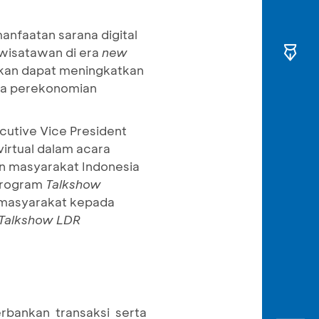
nfaatan sarana digital
wisatawan di era
new
kan dapat meningkatkan
oda perekonomian
cutive Vice President
virtual dalam acara
n masyarakat Indonesia
 program
Talkshow
n masyarakat kepada
Talkshow LDR
rbankan transaksi serta