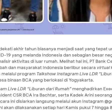
ekati akhir tahun biasanya menjadi saat yang tepat
D-19 yang melanda Indonesia dan sebagian besar negar
sir aktivitas di luar rumah. Melihat hal ini, PT Bank C
bah dan masyarakat Indonesia berlibur secara
virtual
a melalui program
Talkshow Instagram
Live LDR “Libu
esa binaan BCA yang berlokasi di Yogyakarta.
ram
Live LDR “Liburan dari Rumah”
menghadirkan Exec
ident CSR BCA Ira Bachtar, serta Kadek Arini seorang
cara ini disiarkan langsung melalui akun Instagram @
ni akan dilaksanakan setiap hari Kamis pukul 7 hingg