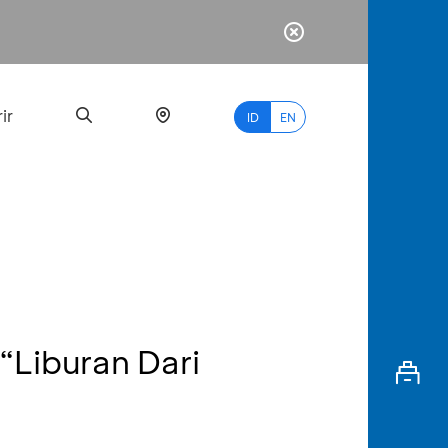
ir
ID
EN
PALING
BANYAK
DICARI
Liburan Dari
myBCA
Paylate