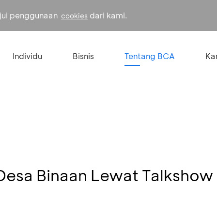
ujui penggunaan
dari kami.
cookies
Individu
Bisnis
Tentang BCA
Kar
esa Binaan Lewat Talkshow “