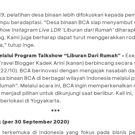
 pelatihan desa binaan lebih difokuskan kepada pema
ampu beradaptasi. “Desa binaan BCA siap menyambut 
show Instagram
Live LDR ‘Liburan dari Rumah’
diharap
ng. Kami juga berharap dapat turut menggerakkan r
a,” tutup Inge.
lalui Program Talkshow “Liburan Dari Rumah” -
Exe
Travel Blogger Kadek Arini (kanan) berbincang secara 
(22/10). BCA berinovasi dengan mengajak nasabah da
esa binaan BCA di berbagai wilayah Indonesia melalui
 Rumah”
. Melalui acara ini, BCA ingin memperkenalka
njadi pilihan untuk dikunjungi saat berlibur. Kali ini,
erlokasi di Yogyakarta.
***
k (per 30 September 2020)
terkemuka di Indonesia yang fokus pada bisnis pe