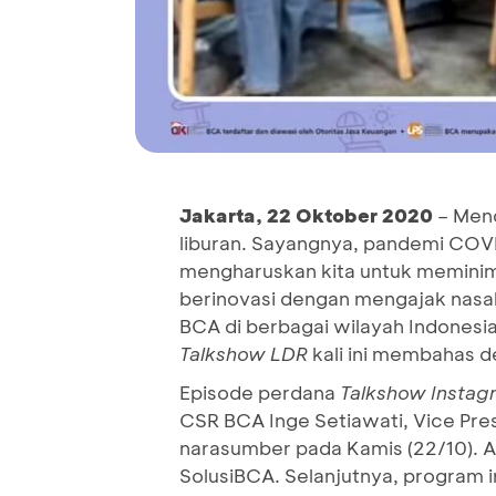
Jakarta,
22
Oktober
20
20
– Mend
liburan. Sayangnya, pandemi COVI
mengharuskan kita untuk meminimali
berinovasi dengan mengajak nasa
BCA di berbagai wilayah Indonesi
Talkshow LDR
kali ini membahas d
Episode perdana
Talkshow Instag
CSR BCA Inge Setiawati, Vice Pres
narasumber pada Kamis (22/10). A
SolusiBCA. Selanjutnya, program i