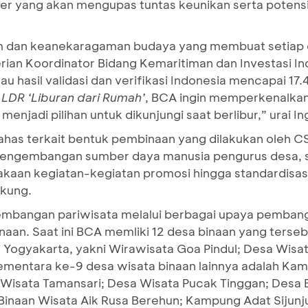
r yang akan mengupas tuntas keunikan serta potensi
am dan keanekaragaman budaya yang membuat setiap 
ian Koordinator Bidang Kemaritiman dan Investasi I
 hasil validasi dan verifikasi Indonesia mencapai 17.4
 LDR ‘Liburan dari Rumah’
, BCA ingin memperkenalka
njadi pilihan untuk dikunjungi saat berlibur,” urai In
ahas terkait bentuk pembinaan yang dilakukan oleh 
 pengembangan sumber daya manusia pengurus desa, s
an kegiatan-kegiatan promosi hingga standardisasi f
ukung.
mbangan pariwisata melalui berbagai upaya pemba
naan. Saat ini BCA memliki 12 desa binaan yang terse
i Yogyakarta, yakni Wirawisata Goa Pindul; Desa Wisat
ementara ke-9 desa wisata binaan lainnya adalah Ka
a Wisata Tamansari; Desa Wisata Pucak Tinggan; Desa
Binaan Wisata Aik Rusa Berehun; Kampung Adat Sijunju