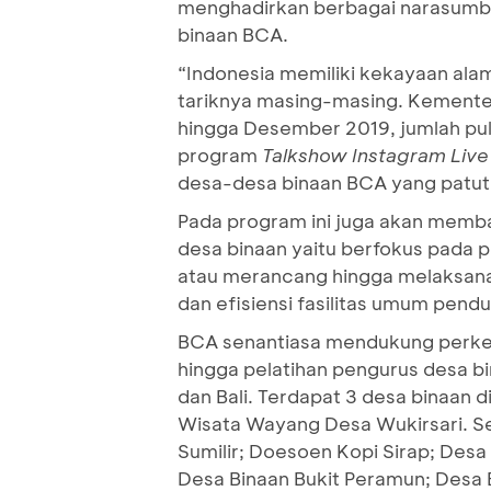
menghadirkan berbagai narasumbe
binaan BCA.
“Indonesia memiliki kekayaan al
tariknya masing-masing. Kementer
hingga Desember 2019, jumlah pulau
program
Talkshow Instagram Live
desa-desa binaan BCA yang patut me
Pada program ini juga akan memb
desa binaan yaitu berfokus pada
atau merancang hingga melaksanaka
dan efisiensi fasilitas umum pend
BCA senantiasa mendukung perke
hingga pelatihan pengurus desa bi
dan Bali. Terdapat 3 desa binaan d
Wisata Wayang Desa Wukirsari. S
Sumilir; Doesoen Kopi Sirap; Des
Desa Binaan Bukit Peramun; Desa 