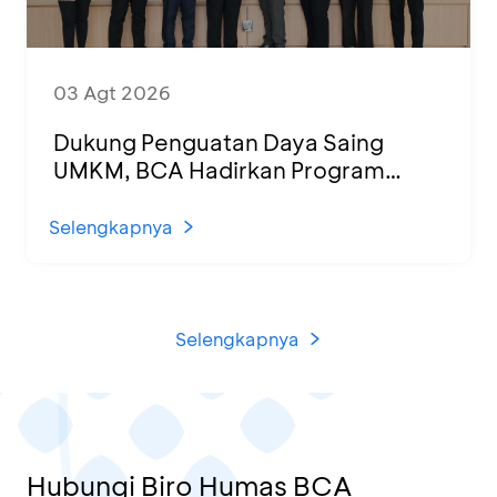
03 Agt 2026
Dukung Penguatan Daya Saing
UMKM, BCA Hadirkan Program
Sertifikasi Halal dan Pelatihan Usaha
di KCU Tanjung Priok
Selengkapnya
Selengkapnya
Hubungi Biro Humas BCA