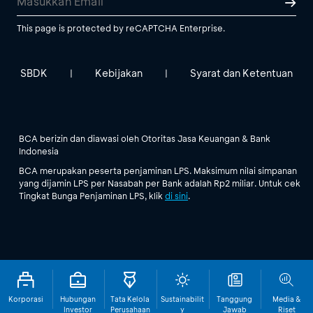
This page is protected by reCAPTCHA Enterprise.
SBDK
Kebijakan
Syarat dan Ketentuan
|
|
BCA berizin dan diawasi oleh Otoritas Jasa Keuangan & Bank
Indonesia
BCA merupakan peserta penjaminan LPS. Maksimum nilai simpanan
yang dijamin LPS per Nasabah per Bank adalah Rp2 miliar. Untuk cek
Tingkat Bunga Penjaminan LPS, klik
di sini
.
Korporasi
Hubungan
Tata Kelola
Sustainabilit
Tanggung
Media &
Investor
Perusahaan
y
Jawab
Riset