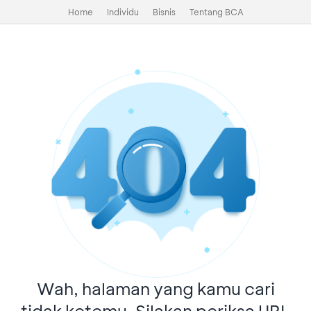
Home
Individu
Bisnis
Tentang BCA
Wah, halaman yang kamu cari
tidak ketemu. Silakan periksa URL