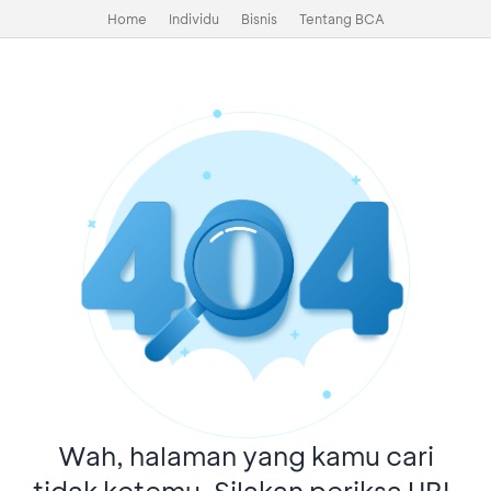
Home
Individu
Bisnis
Tentang BCA
Wah, halaman yang kamu cari
tidak ketemu. Silakan periksa URL