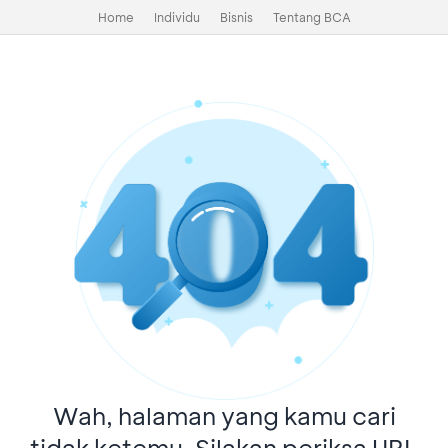
Home
Individu
Bisnis
Tentang BCA
Wah, halaman yang kamu cari
tidak ketemu. Silakan periksa URL