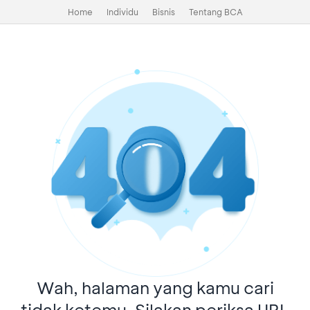
Home
Individu
Bisnis
Tentang BCA
Wah, halaman yang kamu cari
tidak ketemu. Silakan periksa URL