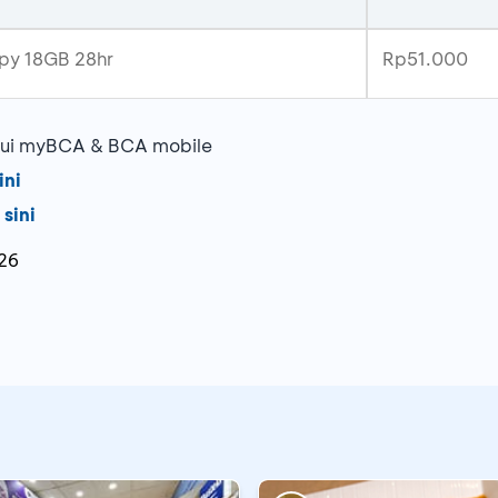
py 18GB 28hr
Rp51.000
alui myBCA & BCA mobile
ini
 sini
26