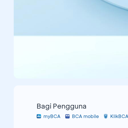
Bagi Pengguna
myBCA
BCA mobile
KlikBC