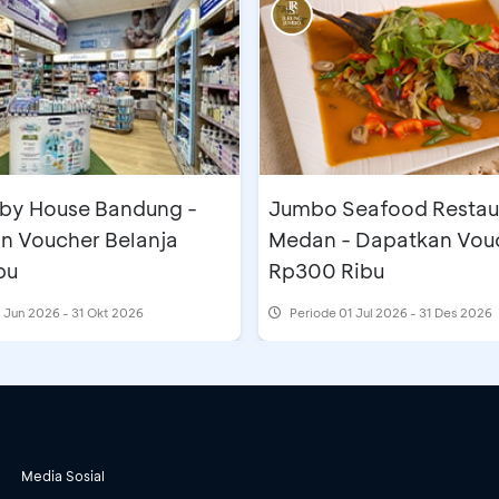
aby House Bandung -
Jumbo Seafood Restau
n Voucher Belanja
Medan - Dapatkan Vou
bu
Rp300 Ribu
 Jun 2026 - 31 Okt 2026
Periode
01 Jul 2026 - 31 Des 2026
Media Sosial