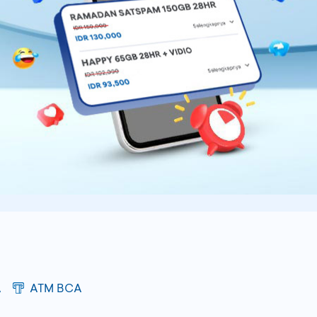
A
ATM BCA