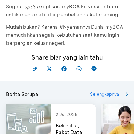
Segera
update
aplikasi myBCA ke versi terbaru
Buka myBCA
Masuk menggunakan biometrik (jika belum
untuk menikmati fitur pembelian paket roaming.
aktif, kamu bisa mengaktifkannya
di sini
)
Mudah bukan? Karena #NyamannyaDunia myBCA
Masuk ke menu
‘Bayar & Isi ulang’
memudahkan segala kebutuhan saat kamu ingin
Lalu pilih
‘Roaming’
berpergian keluar negeri.
Masukan nomor handphone yang mau kamu isi
paket roaming
Share biar yang lain tahu
Pilih sumber dana pembayaran
Pilih negara tujuan
Lalu pilih paket roaming yang kamu butuhkan
Konfirmasi paket roaming yang kamu beli
Jika sudah sesuai, masukan PIN transaksi
Transaksi berhasil
Berita Serupa
Selengkapnya
2 Jul 2026
Beli Pulsa,
Paket Data