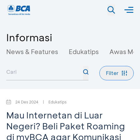
Informasi
News & Features
Edukatips
Awas Mo
Filter
24 Des 2024
|
Edukatips
Mau Internetan di Luar
Negeri? Beli Paket Roaming
di myBCA agar Komunikasi