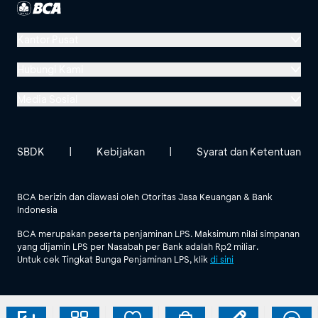
Kantor Pusat
Menara BCA, Grand Indonesia
Hubungi Kami
Jl. MH Thamrin No. 1
Media Sosial
Jakarta 10310
Halo BCA 1500888
GoodLife BCA
Solusi BCA
Lokasi BCA Lainnya
halobca@bca.co.id
SBDK
|
Kebijakan
|
Syarat dan Ketentuan
@goodlifebca
@BankBCA
62 811 1500 998
BCA berizin dan diawasi oleh Otoritas Jasa Keuangan & Bank
Indonesia
Lihat Semua Media Sosial
BCA merupakan peserta penjaminan LPS. Maksimum nilai simpanan
yang dijamin LPS per Nasabah per Bank adalah Rp2 miliar.
Untuk cek Tingkat Bunga Penjaminan LPS, klik
di sini