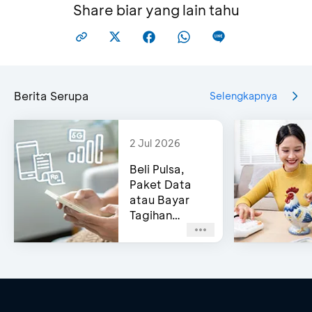
Share biar yang lain tahu
Klik icon ‘Pengaturan’ di pojok kanan atas
Berita Serupa
Selengkapnya
Aktifkan fitur ‘Masuk dengan Biometrik’
2 Jul 2026
Setujui syarat & ketentuan dengan klik centang
Beli Pulsa,
biru, lalu pilih ‘Lanjut’
Paket Data
atau Bayar
Tagihan
Pascabayar?
Masukkan PIN untuk konfirmasi aktivasi
Bisa di e-
Channel BCA!
Fitur Biometrik untuk akses myBCA sudah aktif