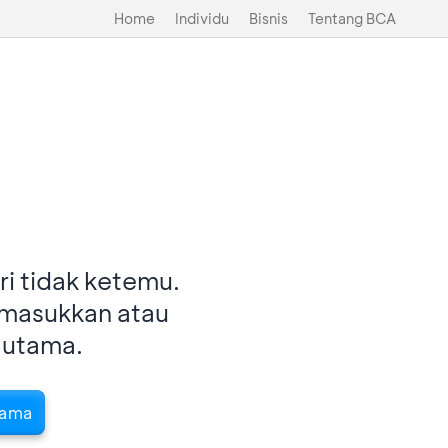
Home
Individu
Bisnis
Tentang BCA
i tidak ketemu.
imasukkan atau
 utama.
tama