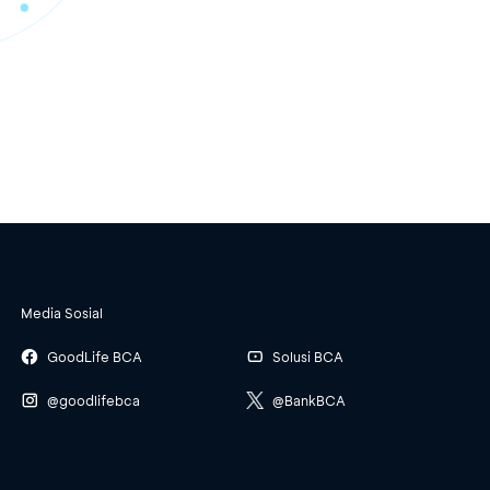
Media Sosial
GoodLife BCA
Solusi BCA
@goodlifebca
@BankBCA