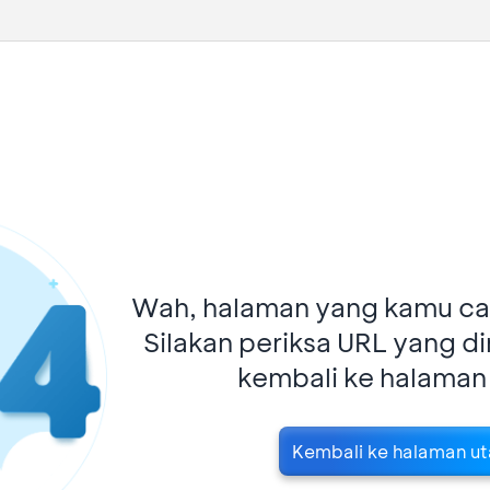
Wah, halaman yang kamu car
Silakan periksa URL yang d
kembali ke halaman
Kembali ke halaman u