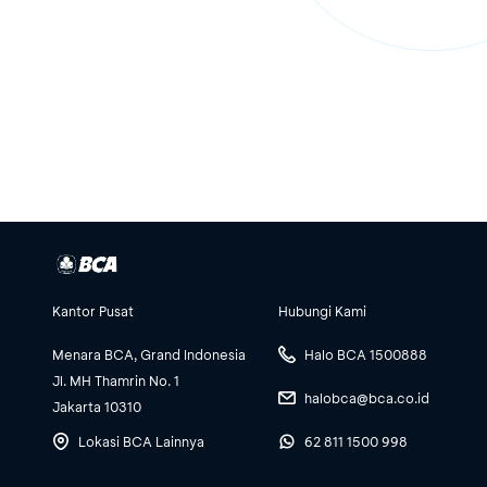
Kantor Pusat
Hubungi Kami
Menara BCA, Grand Indonesia
Halo BCA 1500888
Jl. MH Thamrin No. 1
halobca@bca.co.id
Jakarta 10310
Lokasi BCA Lainnya
62 811 1500 998