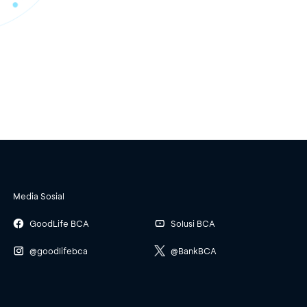
Media Sosial
GoodLife BCA
Solusi BCA
@goodlifebca
@BankBCA