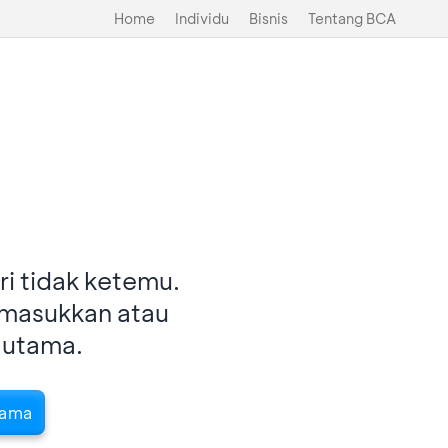
Home
Individu
Bisnis
Tentang BCA
i tidak ketemu.
imasukkan atau
 utama.
tama