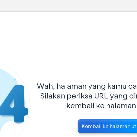
Wah, halaman yang kamu car
Silakan periksa URL yang d
kembali ke halaman
Kembali ke halaman u