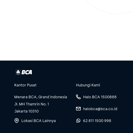
Kantor Pusat
Hubungi Kami
Menara BCA, Grand Indonesia
Halo BCA 1500888
Jl. MH Thamrin No. 1
halobca@bca.co.id
Jakarta 10310
Lokasi BCA Lainnya
62 811 1500 998