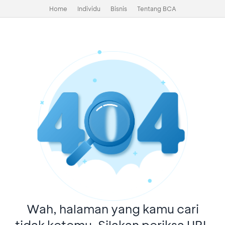
Home
Individu
Bisnis
Tentang BCA
Wah, halaman yang kamu cari
tidak ketemu. Silakan periksa URL