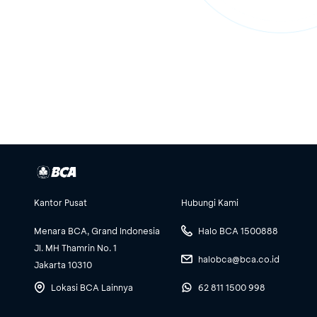
Kantor Pusat
Hubungi Kami
Menara BCA, Grand Indonesia
Halo BCA 1500888
Jl. MH Thamrin No. 1
halobca@bca.co.id
Jakarta 10310
Lokasi BCA Lainnya
62 811 1500 998