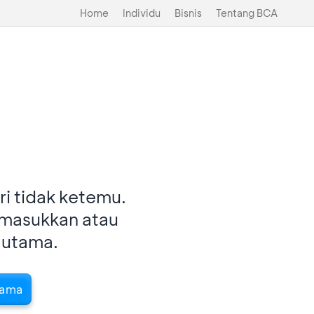
Home
Individu
Bisnis
Tentang BCA
i tidak ketemu.
imasukkan atau
 utama.
tama