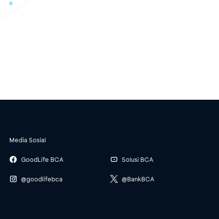
Media Sosial
GoodLife BCA
Solusi BCA
@goodlifebca
@BankBCA