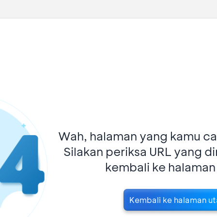
Wah, halaman yang kamu car
Silakan periksa URL yang d
kembali ke halaman
Kembali ke halaman u