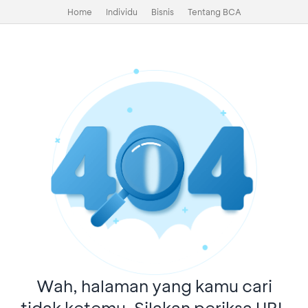
Home
Individu
Bisnis
Tentang BCA
Wah, halaman yang kamu cari
tidak ketemu. Silakan periksa URL