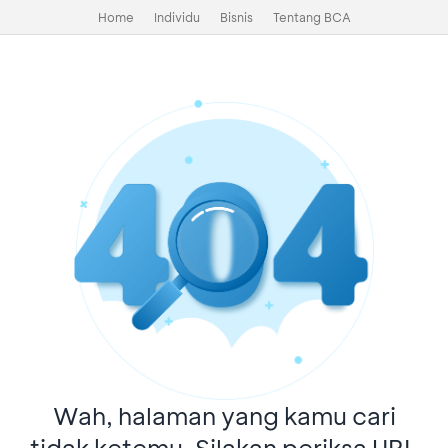
Home
Individu
Bisnis
Tentang BCA
Wah, halaman yang kamu cari
tidak ketemu. Silakan periksa URL