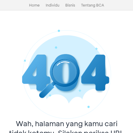
Home
Individu
Bisnis
Tentang BCA
Wah, halaman yang kamu cari
tidak ketemu. Silakan periksa URL