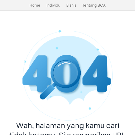
Home
Individu
Bisnis
Tentang BCA
Wah, halaman yang kamu cari
tidak ketemu. Silakan periksa URL