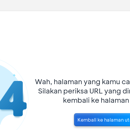
Wah, halaman yang kamu car
Silakan periksa URL yang d
kembali ke halaman
Kembali ke halaman u