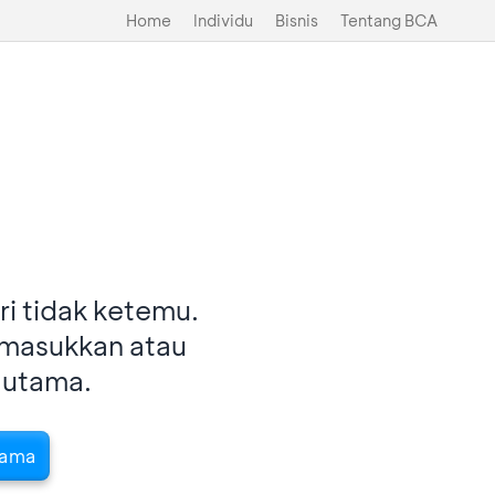
Home
Individu
Bisnis
Tentang BCA
i tidak ketemu.
imasukkan atau
 utama.
tama