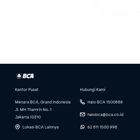
Kantor Pusat
Hubungi Kami
Menara BCA, Grand Indonesia
Halo BCA 1500888
Jl. MH Thamrin No. 1
halobca@bca.co.id
Jakarta 10310
Lokasi BCA Lainnya
62 811 1500 998