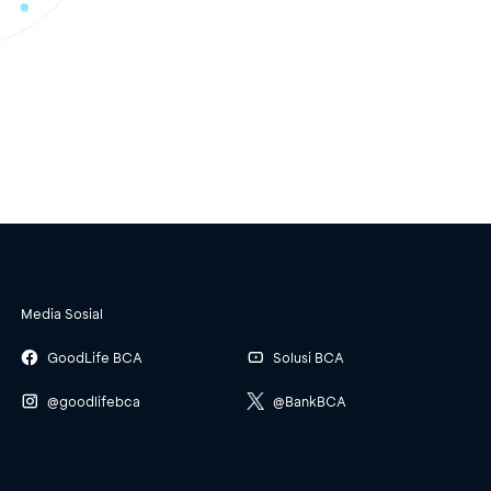
Media Sosial
GoodLife BCA
Solusi BCA
@goodlifebca
@BankBCA