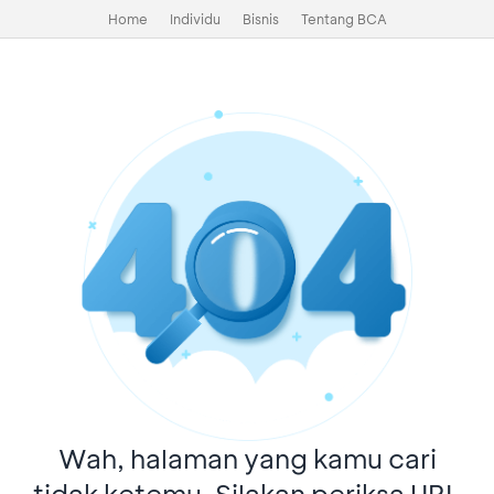
Home
Individu
Bisnis
Tentang BCA
Wah, halaman yang kamu cari
tidak ketemu. Silakan periksa URL