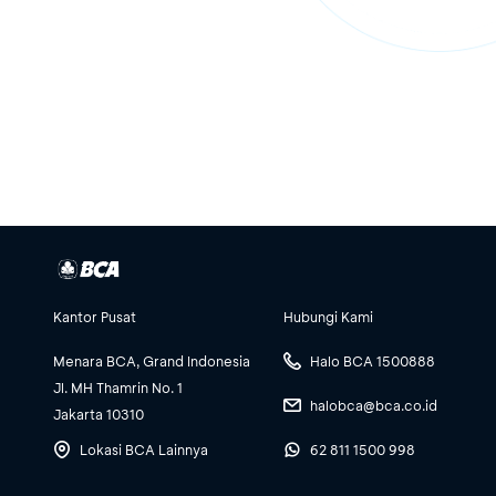
Kantor Pusat
Hubungi Kami
Menara BCA, Grand Indonesia
Halo BCA 1500888
Jl. MH Thamrin No. 1
halobca@bca.co.id
Jakarta 10310
Lokasi BCA Lainnya
62 811 1500 998