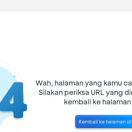
Wah, halaman yang kamu car
Silakan periksa URL yang d
kembali ke halaman
Kembali ke halaman u