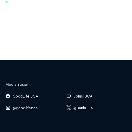
Media Sosial
GoodLife BCA
Solusi BCA
@goodlifebca
@BankBCA