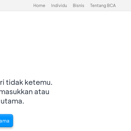
Home
Individu
Bisnis
Tentang BCA
i tidak ketemu.
imasukkan atau
 utama.
tama