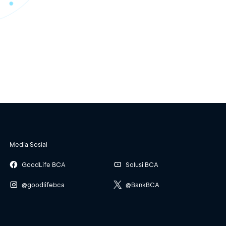
Media Sosial
GoodLife BCA
Solusi BCA
@goodlifebca
@BankBCA