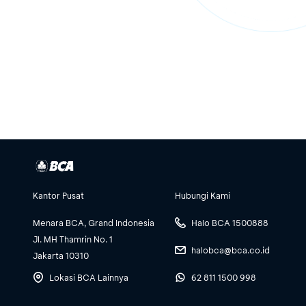
Kantor Pusat
Hubungi Kami
Menara BCA, Grand Indonesia
Halo BCA 1500888
Jl. MH Thamrin No. 1
halobca@bca.co.id
Jakarta 10310
Lokasi BCA Lainnya
62 811 1500 998