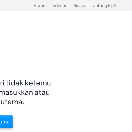
Home
Individu
Bisnis
Tentang BCA
i tidak ketemu.
imasukkan atau
 utama.
tama