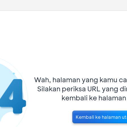
Wah, halaman yang kamu car
Silakan periksa URL yang d
kembali ke halaman
Kembali ke halaman u