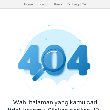
Home
Individu
Bisnis
Tentang BCA
Wah, halaman yang kamu cari
tidak ketemu. Silakan periksa URL