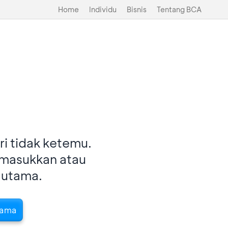
Home
Individu
Bisnis
Tentang BCA
i tidak ketemu.
imasukkan atau
 utama.
tama