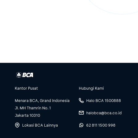
Kantor Pusat
Hubungi Kami
Menara BCA, Grand Indonesia
Halo BCA 1500888
Jl. MH Thamrin No. 1
halobca@bca.co.id
Jakarta 10310
Lokasi BCA Lainnya
62 811 1500 998