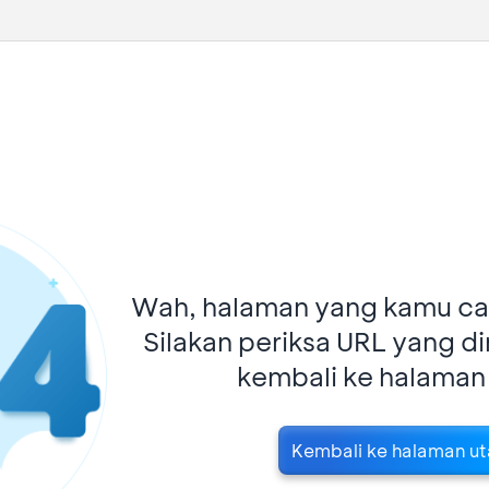
Wah, halaman yang kamu car
Silakan periksa URL yang d
kembali ke halaman
Kembali ke halaman u