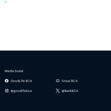
Media Sosial
GoodLife BCA
Solusi BCA
@goodlifebca
@BankBCA