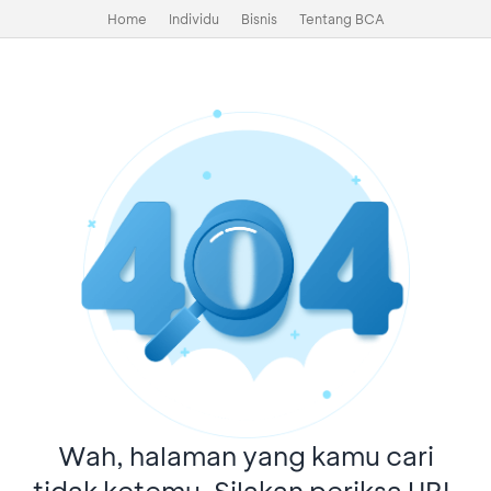
Home
Individu
Bisnis
Tentang BCA
Wah, halaman yang kamu cari
tidak ketemu. Silakan periksa URL