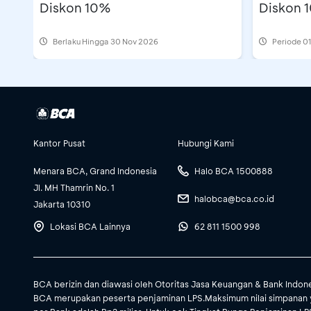
Diskon 10%
Diskon 
Berlaku Hingga 30 Nov 2026
Periode
01
Kantor Pusat
Hubungi Kami
Menara BCA, Grand Indonesia
Halo BCA 1500888
Jl. MH Thamrin No. 1
halobca@bca.co.id
Jakarta 10310
Lokasi BCA Lainnya
62 811 1500 998
BCA berizin dan diawasi oleh Otoritas Jasa Keuangan & Bank Indon
BCA merupakan peserta penjaminan LPS.Maksimum nilai simpanan 