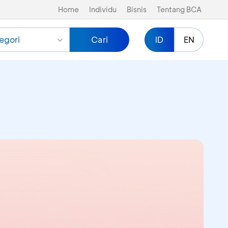
Home
Individu
Bisnis
Tentang BCA
egori
Cari
ID
EN