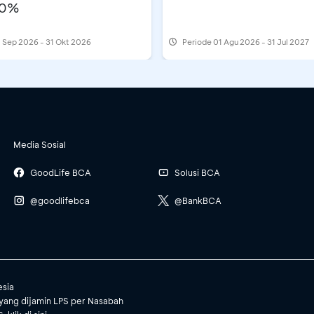
10%
 Sep 2026 - 31 Okt 2026
Periode
01 Agu 2026 - 31 Jul 2027
Media Sosial
GoodLife BCA
Solusi BCA
@goodlifebca
@BankBCA
esia
yang dijamin LPS per Nasabah