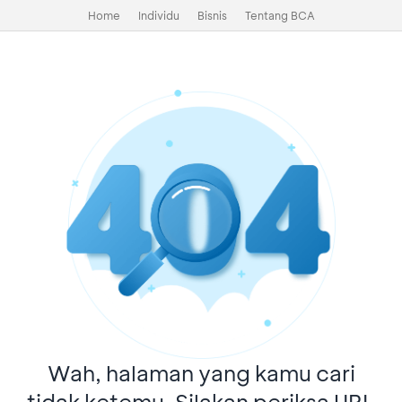
Home
Individu
Bisnis
Tentang BCA
Wah, halaman yang kamu cari
tidak ketemu. Silakan periksa URL