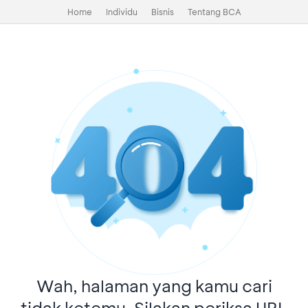
Home
Individu
Bisnis
Tentang BCA
Wah, halaman yang kamu cari
tidak ketemu. Silakan periksa URL