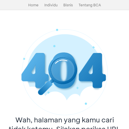
Home
Individu
Bisnis
Tentang BCA
Wah, halaman yang kamu cari
tidak ketemu. Silakan periksa URL