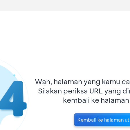
Wah, halaman yang kamu car
Silakan periksa URL yang d
kembali ke halaman
Kembali ke halaman u