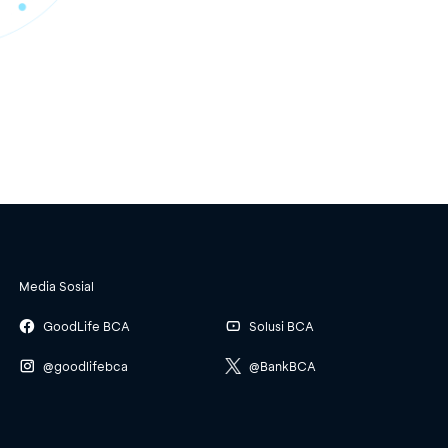
Media Sosial
GoodLife BCA
Solusi BCA
@goodlifebca
@BankBCA