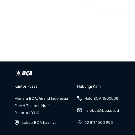
Kantor Pusat
Hubungi Kami
Menara BCA, Grand Indonesia
Halo BCA 1500888
Jl. MH Thamrin No. 1
halobca@bca.co.id
Jakarta 10310
Lokasi BCA Lainnya
62 811 1500 998