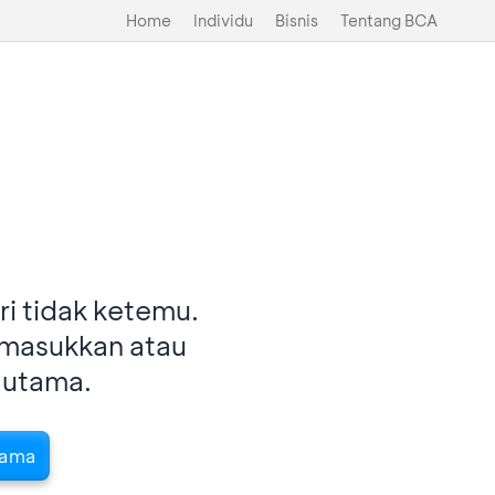
Home
Individu
Bisnis
Tentang BCA
i tidak ketemu.
imasukkan atau
 utama.
tama