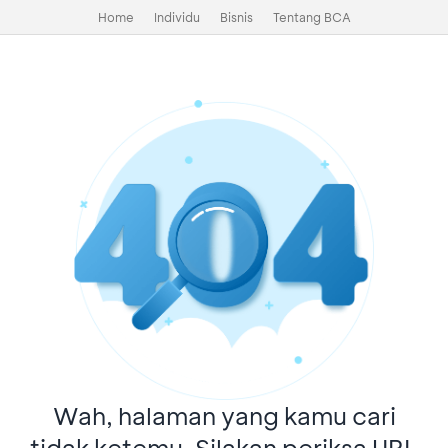
Home
Individu
Bisnis
Tentang BCA
Wah, halaman yang kamu cari
tidak ketemu. Silakan periksa URL