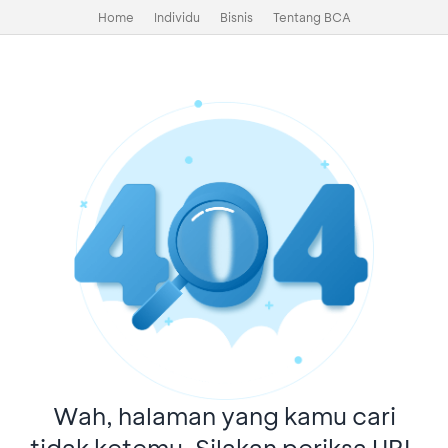
Home
Individu
Bisnis
Tentang BCA
Wah, halaman yang kamu cari
tidak ketemu. Silakan periksa URL