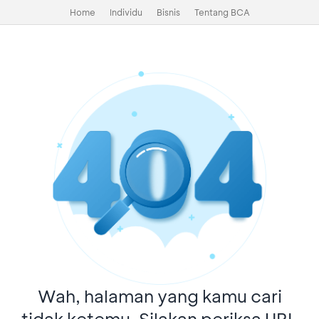
Home
Individu
Bisnis
Tentang BCA
Wah, halaman yang kamu cari
tidak ketemu. Silakan periksa URL