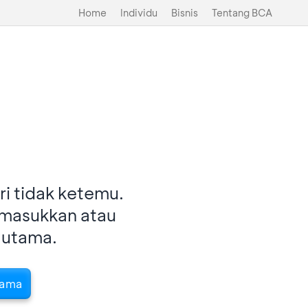
Home
Individu
Bisnis
Tentang BCA
i tidak ketemu.
imasukkan atau
 utama.
tama