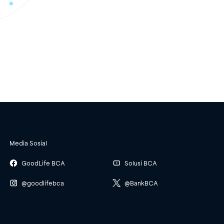
Media Sosial
GoodLife BCA
Solusi BCA
@goodlifebca
@BankBCA