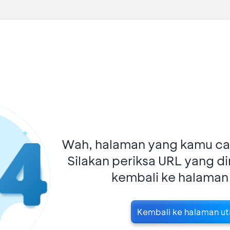
Wah, halaman yang kamu car
Silakan periksa URL yang d
kembali ke halaman
Kembali ke halaman u