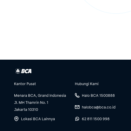
Kantor Pusat
Hubungi Kami
Menara BCA, Grand Indonesia
Halo BCA 1500888
Jl. MH Thamrin No. 1
halobca@bca.co.id
Jakarta 10310
Lokasi BCA Lainnya
62 811 1500 998