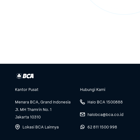
Kantor Pusat
Hubungi Kami
Menara BCA, Grand Indonesia
Halo BCA 1500888
Jl. MH Thamrin No. 1
halobca@bca.co.id
Jakarta 10310
Lokasi BCA Lainnya
62 811 1500 998