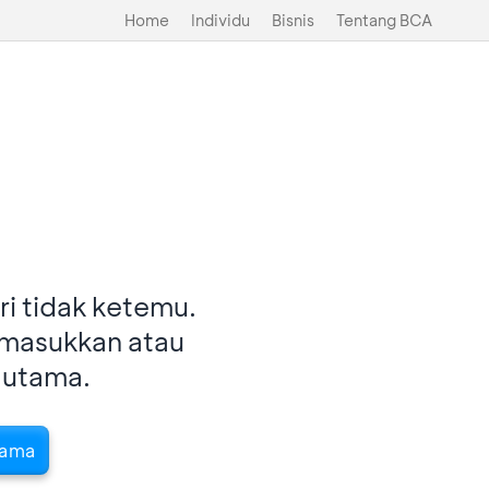
Home
Individu
Bisnis
Tentang BCA
i tidak ketemu.
imasukkan atau
 utama.
tama