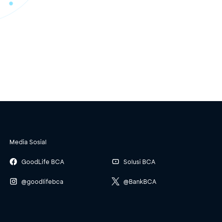
Media Sosial
GoodLife BCA
Solusi BCA
@goodlifebca
@BankBCA