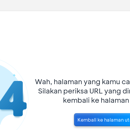
Wah, halaman yang kamu car
Silakan periksa URL yang d
kembali ke halaman
Kembali ke halaman u