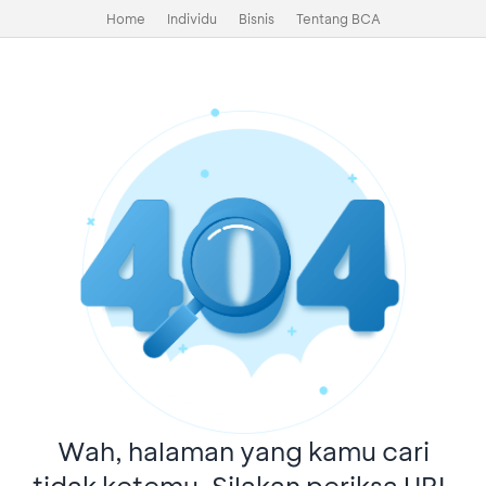
Home
Individu
Bisnis
Tentang BCA
Wah, halaman yang kamu cari
tidak ketemu. Silakan periksa URL