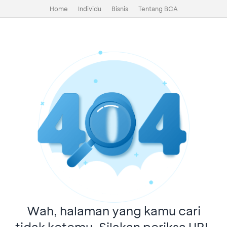
Home
Individu
Bisnis
Tentang BCA
Wah, halaman yang kamu cari
tidak ketemu. Silakan periksa URL