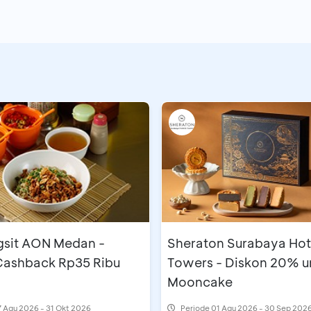
gsit AON Medan -
Sheraton Surabaya Hot
 Cashback Rp35 Ribu
Towers - Diskon 20% u
Mooncake
 Agu 2026 - 31 Okt 2026
Periode
01 Agu 2026 - 30 Sep 202