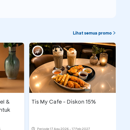
Lihat semua promo
el &
Tis My Cafe - Diskon 15%
ntuk
6
Periode
17 Agu 2026 - 17 Feb 2027