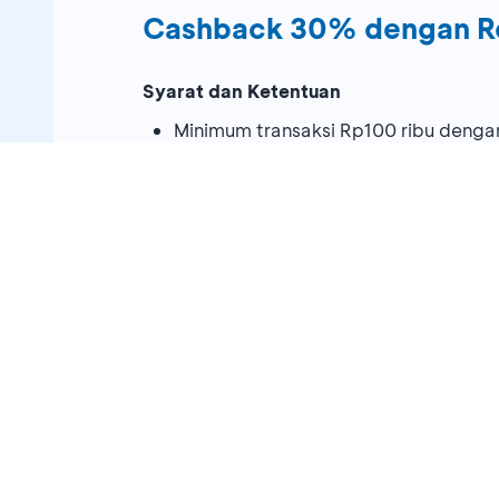
Cashback 30% dengan 
Syarat dan Ketentuan
Minimum transaksi Rp100 ribu deng
Maksimum
cashback
Rp300 ribu/
cu
Berlaku setiap hari selama periode 
Berlaku di seluruh
outlet
member Champ
Monsieur Spoon, Platinum Resto & Caf
Berlaku untuk penukaran Reward BCA
tiket.com Mastercard, BCA Visa Cor
Berlaku penukaran Amex Membershi
billing statement
di bulan berikutnya
Cashback
akan dikreditkan pada
bil
Cashback
yang diberikan merupakan 
berlaku.