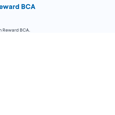
Reward BCA
an Reward BCA.
stomer
/
brand
/bulan.
program.
 Resto Indonesia: Baso Malang Karapitan (BMK), Chops
e, Platinum Grill, dan Raacha.
 menggunakan Kartu Kredit BCA (kecuali BCA Singapore 
porate, BCA Smartcash, dan Kartu BCA American Express
p Rewards® Points dan mendapatkan
cashback
100% ber
ling statement
maksimum 2 bulan berikutnya & akan meng
jumlah setelah dikurangi semua potongan (jika ada) se