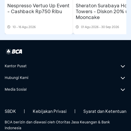
Nespresso Vertuo Up Event
Sheraton Surabaya Hote
- Cashback Rp750 Ribu
Towers - Diskon 20% un
Mooncake
10 - 16 Agu 2026
01 Agu 2026 - 30 Sep 2026
Kantor Pusat
Hubungi Kami
Media Sosial
SBDK
|
Kebijakan Privasi
|
Syarat dan Ketentuan
BCA berizin dan diawasi oleh Otoritas Jasa Keuangan & Bank
Indonesia