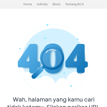
Home
Individu
Bisnis
Tentang BCA
Wah, halaman yang kamu cari
tidak ketemu. Silakan periksa URL