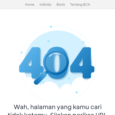
Home
Individu
Bisnis
Tentang BCA
Wah, halaman yang kamu cari
tidak ketemu. Silakan periksa URL