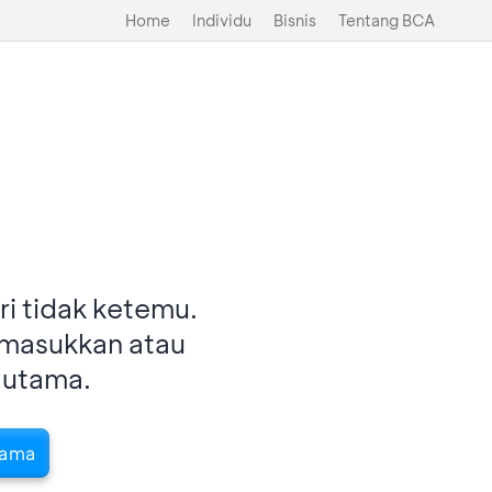
Home
Individu
Bisnis
Tentang BCA
i tidak ketemu.
imasukkan atau
 utama.
tama