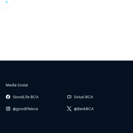
Media Sosial
GoodLife BCA
Solusi BCA
@goodlifebca
@BankBCA