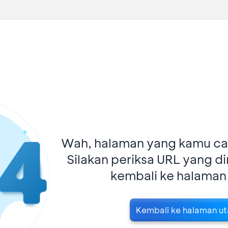
Wah, halaman yang kamu car
Silakan periksa URL yang d
kembali ke halaman
Kembali ke halaman u