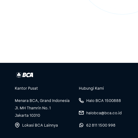
Kantor Pusat
Hubungi Kami
Menara BCA, Grand Indonesia
Halo BCA 1500888
Jl. MH Thamrin No. 1
halobca@bca.co.id
Jakarta 10310
Lokasi BCA Lainnya
62 811 1500 998