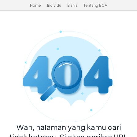
Home
Individu
Bisnis
Tentang BCA
Wah, halaman yang kamu cari
tidak ketemu. Silakan periksa URL