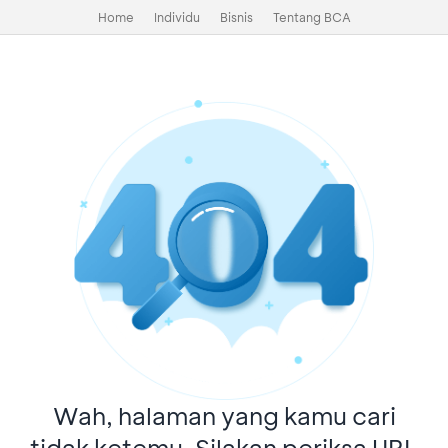
Home
Individu
Bisnis
Tentang BCA
Wah, halaman yang kamu cari
tidak ketemu. Silakan periksa URL