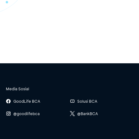
Media Sosial
GoodLife BCA
Solusi BCA
@goodlifebca
@BankBCA