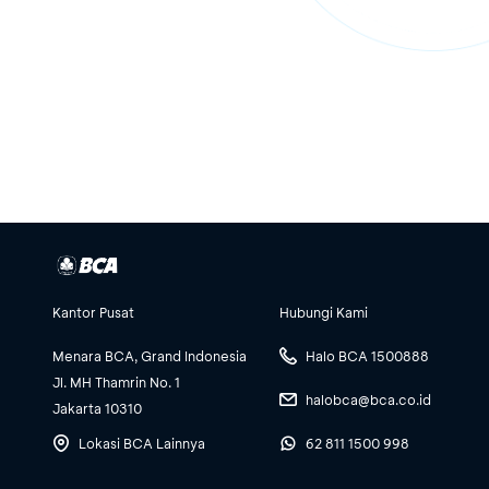
Kantor Pusat
Hubungi Kami
Menara BCA, Grand Indonesia
Halo BCA 1500888
Jl. MH Thamrin No. 1
halobca@bca.co.id
Jakarta 10310
Lokasi BCA Lainnya
62 811 1500 998