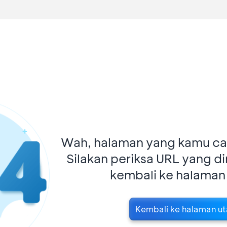
Wah, halaman yang kamu car
Silakan periksa URL yang d
kembali ke halaman
Kembali ke halaman u