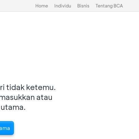
Home
Individu
Bisnis
Tentang BCA
i tidak ketemu.
imasukkan atau
 utama.
tama