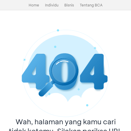
Home
Individu
Bisnis
Tentang BCA
Wah, halaman yang kamu cari
tidak ketemu. Silakan periksa URL