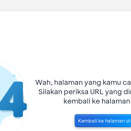
Wah, halaman yang kamu car
Silakan periksa URL yang d
kembali ke halaman
Kembali ke halaman u