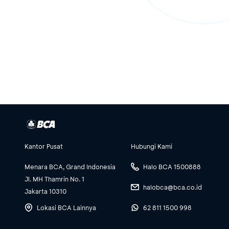
Kantor Pusat
Hubungi Kami
Menara BCA, Grand Indonesia
Halo BCA 1500888
Jl. MH Thamrin No. 1
halobca@bca.co.id
Jakarta 10310
Lokasi BCA Lainnya
62 811 1500 998