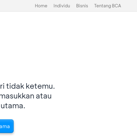
Home
Individu
Bisnis
Tentang BCA
i tidak ketemu.
imasukkan atau
 utama.
tama