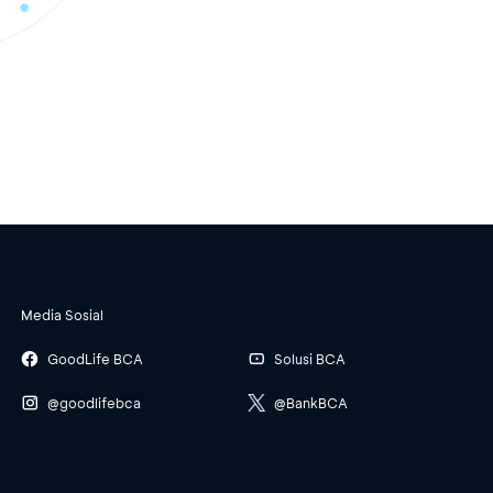
Media Sosial
GoodLife BCA
Solusi BCA
@goodlifebca
@BankBCA