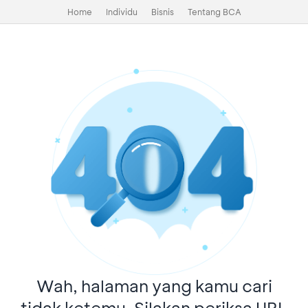
Home
Individu
Bisnis
Tentang BCA
Wah, halaman yang kamu cari
tidak ketemu. Silakan periksa URL