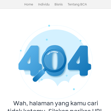
Home
Individu
Bisnis
Tentang BCA
Wah, halaman yang kamu cari
tidak ketemu. Silakan periksa URL